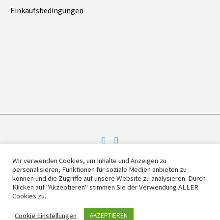
Einkaufsbedingungen
Wir verwenden Cookies, um Inhalte und Anzeigen zu
personalisieren, Funktionen für soziale Medien anbieten zu
Impressum
Kontakt
können und die Zugriffe auf unsere Website zu analysieren. Durch
Klicken auf "Akzeptieren" stimmen Sie der Verwendung ALLER
Cookies zu.
2025 © Copyrights Launhardt Hydraulik GmbH
Cookie Einstellungen
AKZEPTIEREN