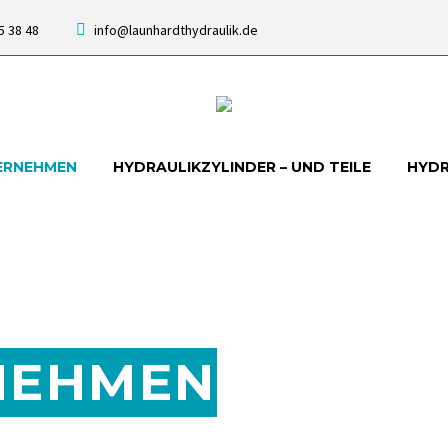
 5 38 48
info@launhardthydraulik.de
ERNEHMEN
HYDRAULIKZYLINDER – UND TEILE
HYD
NEHMEN